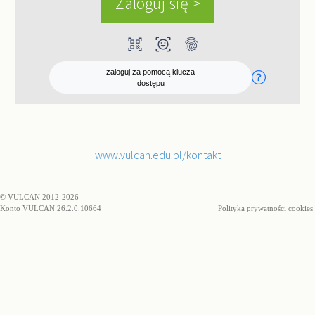
qr_code_scanner
ar_on_you
fingerprint
zaloguj za pomocą klucza
dostępu
www.vulcan.edu.pl/kontakt
© VULCAN 2012-2026
Konto VULCAN 26.2.0.10664
Polityka prywatności cookies