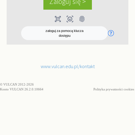
qr_code_scanner
ar_on_you
fingerprint
zaloguj za pomocą klucza
dostępu
www.vulcan.edu.pl/kontakt
© VULCAN 2012-2026
Konto VULCAN 26.2.0.10664
Polityka prywatności cookies