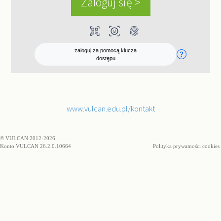
qr_code_scanner
ar_on_you
fingerprint
zaloguj za pomocą klucza
dostępu
www.vulcan.edu.pl/kontakt
© VULCAN 2012-2026
Konto VULCAN 26.2.0.10664
Polityka prywatności cookies