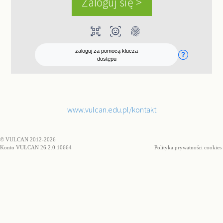
qr_code_scanner
ar_on_you
fingerprint
zaloguj za pomocą klucza
dostępu
www.vulcan.edu.pl/kontakt
© VULCAN 2012-2026
Konto VULCAN 26.2.0.10664
Polityka prywatności cookies