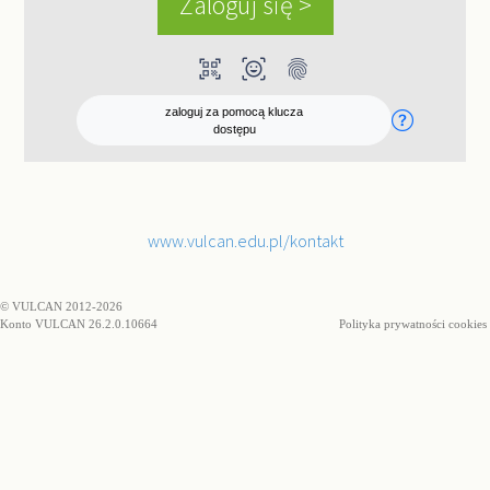
qr_code_scanner
ar_on_you
fingerprint
zaloguj za pomocą klucza
dostępu
www.vulcan.edu.pl/kontakt
© VULCAN 2012-2026
Konto VULCAN 26.2.0.10664
Polityka prywatności cookies