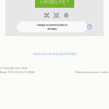
qr_code_scanner
ar_on_you
fingerprint
zaloguj za pomocą klucza
dostępu
www.vulcan.edu.pl/kontakt
© VULCAN 2012-2026
Konto VULCAN 26.2.0.10664
Polityka prywatności cookies