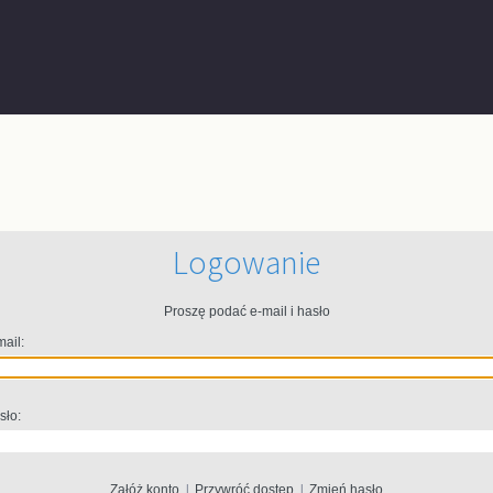
Logowanie
Proszę podać e-mail i hasło
mail:
sło:
Załóż konto
|
Przywróć dostęp
|
Zmień hasło