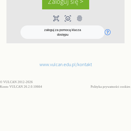
qr_code_scanner
ar_on_you
fingerprint
zaloguj za pomocą klucza
dostępu
www.vulcan.edu.pl/kontakt
© VULCAN 2012-2026
Konto VULCAN 26.2.0.10664
Polityka prywatności cookies