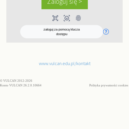
qr_code_scanner
ar_on_you
fingerprint
zaloguj za pomocą klucza
dostępu
www.vulcan.edu.pl/kontakt
© VULCAN 2012-2026
Konto VULCAN 26.2.0.10664
Polityka prywatności cookies