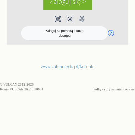
qr_code_scanner
ar_on_you
fingerprint
zaloguj za pomocą klucza
dostępu
www.vulcan.edu.pl/kontakt
© VULCAN 2012-2026
Konto VULCAN 26.2.0.10664
Polityka prywatności cookies