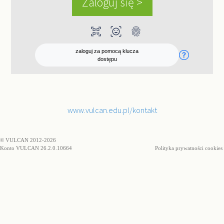
qr_code_scanner
ar_on_you
fingerprint
zaloguj za pomocą klucza
dostępu
www.vulcan.edu.pl/kontakt
© VULCAN 2012-2026
Konto VULCAN 26.2.0.10664
Polityka prywatności cookies