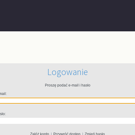
Logowanie
Proszę podać e-mail i hasło
mail:
sło:
Załóż konto
|
Przywróć dostęp
|
Zmień hasło