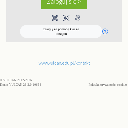
qr_code_scanner
ar_on_you
fingerprint
zaloguj za pomocą klucza
dostępu
www.vulcan.edu.pl/kontakt
© VULCAN 2012-2026
Konto VULCAN 26.2.0.10664
Polityka prywatności cookies