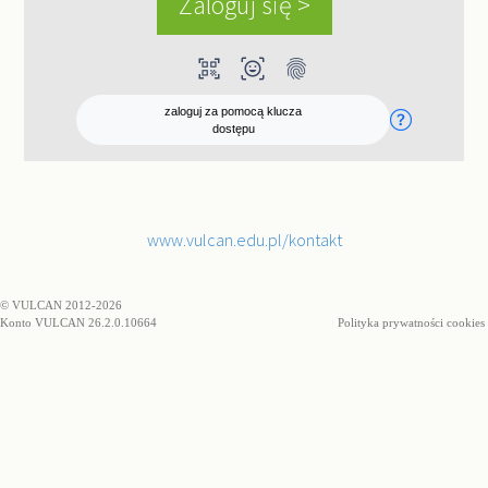
qr_code_scanner
ar_on_you
fingerprint
zaloguj za pomocą klucza
dostępu
www.vulcan.edu.pl/kontakt
© VULCAN 2012-2026
Konto VULCAN 26.2.0.10664
Polityka prywatności cookies