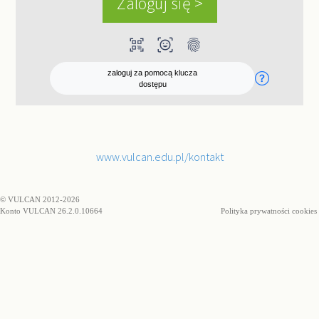
qr_code_scanner
ar_on_you
fingerprint
zaloguj za pomocą klucza
dostępu
www.vulcan.edu.pl/kontakt
© VULCAN 2012-2026
Konto VULCAN 26.2.0.10664
Polityka prywatności cookies