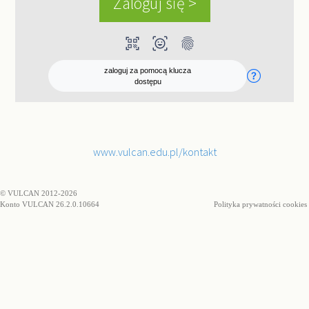
qr_code_scanner
ar_on_you
fingerprint
zaloguj za pomocą klucza
dostępu
www.vulcan.edu.pl/kontakt
© VULCAN 2012-2026
Konto VULCAN 26.2.0.10664
Polityka prywatności cookies