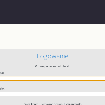
Logowanie
Proszę podać e-mail i hasło
mail:
sło:
Załóż konto
|
Przywróć dostęp
|
Zmień hasło