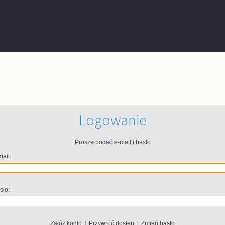
Logowanie
Proszę podać e-mail i hasło
mail:
sło:
Załóż konto
|
Przywróć dostęp
|
Zmień hasło