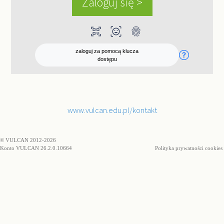
qr_code_scanner
ar_on_you
fingerprint
zaloguj za pomocą klucza
dostępu
www.vulcan.edu.pl/kontakt
© VULCAN 2012-2026
Konto VULCAN 26.2.0.10664
Polityka prywatności cookies