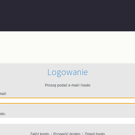
Logowanie
Proszę podać e-mail i hasło
mail:
sło:
Załóż konto
|
Przywróć dostęp
|
Zmień hasło