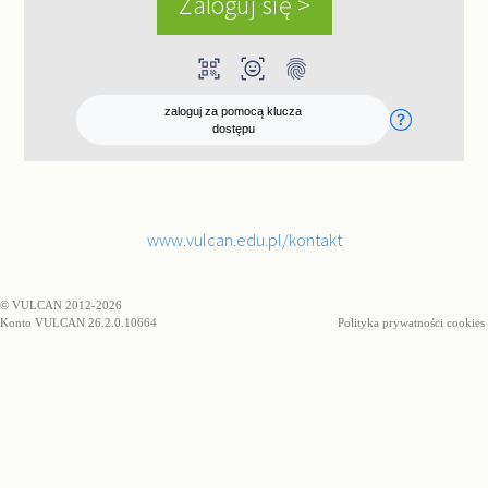
qr_code_scanner
ar_on_you
fingerprint
zaloguj za pomocą klucza
dostępu
www.vulcan.edu.pl/kontakt
© VULCAN 2012-2026
Konto VULCAN 26.2.0.10664
Polityka prywatności cookies