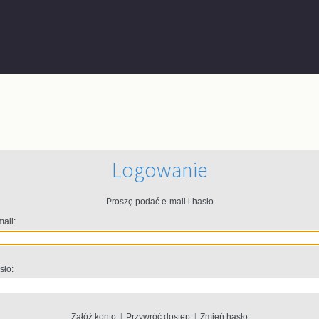
Logowanie
Proszę podać e-mail i hasło
mail:
sło:
Załóż konto
|
Przywróć dostęp
|
Zmień hasło