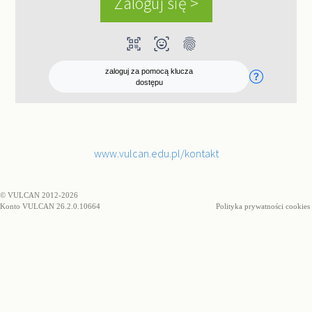
qr_code_scanner
ar_on_you
fingerprint
zaloguj za pomocą klucza
dostępu
www.vulcan.edu.pl/kontakt
© VULCAN 2012-2026
Konto VULCAN 26.2.0.10664
Polityka prywatności cookies