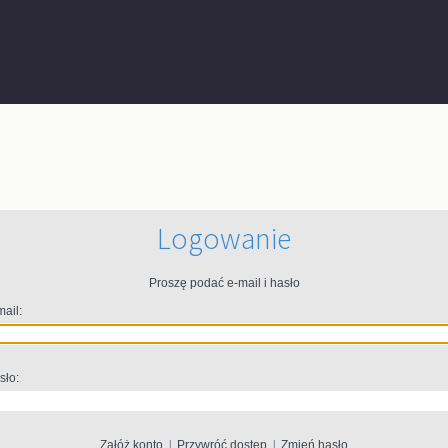
Logowanie
Proszę podać e-mail i hasło
mail:
sło:
Załóż konto
|
Przywróć dostęp
|
Zmień hasło