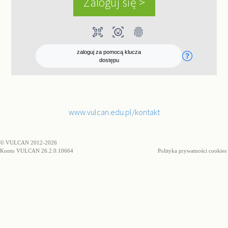
qr_code_scanner
ar_on_you
fingerprint
zaloguj za pomocą klucza
dostępu
www.vulcan.edu.pl/kontakt
© VULCAN 2012-2026
Konto VULCAN 26.2.0.10664
Polityka prywatności cookies